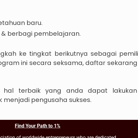
etahuan baru.
 berbagi pembelajaran.
ngkah ke tingkat berikutnya sebagai pemil
ogram ini secara seksama, daftar sekaran
, hal terbaik yang anda dapat laku
k menjadi pengusaha sukses.
Find Your Path to 1%
ciation of worldwide entrepreneurs who are dedicated