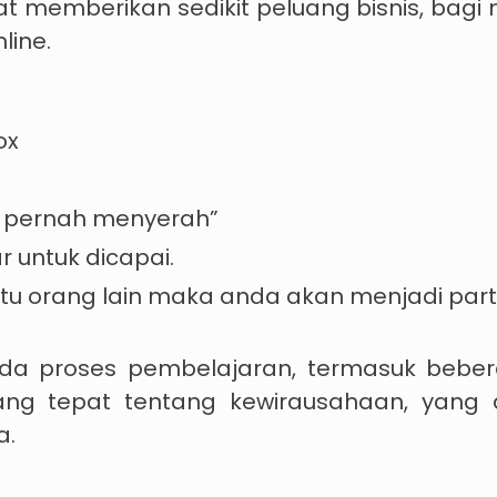
t memberikan sedikit peluang bisnis, bagi
line.
ox
k pernah menyerah”
r untuk dicapai.
 orang lain maka anda akan menjadi partn
a proses pembelajaran, termasuk bebera
g tepat tentang kewirausahaan, yang a
a.